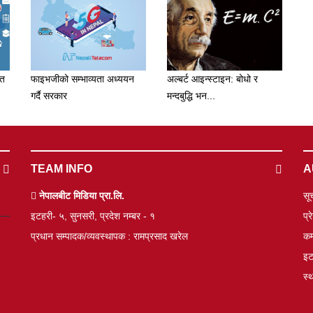
पत
फाइभजीको सम्भाव्यता अध्ययन
अल्बर्ट आइन्स्टाइन: बोधो र
गर्दै सरकार
मन्दबुद्धि भन...
TEAM INFO
A
नेपालबीट मिडिया प्रा.लि.
सू
इटहरी- ५, सुनसरी, प्रदेश नम्बर - १
प्
प्रधान सम्पादक/व्यवस्थापक : रामप्रसाद खरेल
कम
इट
स्