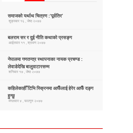
समाजको यर्थाथ चित्रण :‘पूर्वतिर’
शुक्रबार १६ , जेष्ठ २०७७
बलराम सर र दुई नीति कथाको प्रसङ्ग
आईतवार ११ , श्रावण २०७७
नेपालमा गणतन्त्र स्थापनाका नायक प्रचण्ड :
लेवाडेदेखि बालुवाटारसम्म
शनिबार १७ , जेष्ठ २०७७
कहिलेकाहीँ टिभि स्क्रिनमा आफैँलाई हेरेर आफैँ दङ्ग
हुन्छु
मंगलवार ४ , फाल्गुन २०७७