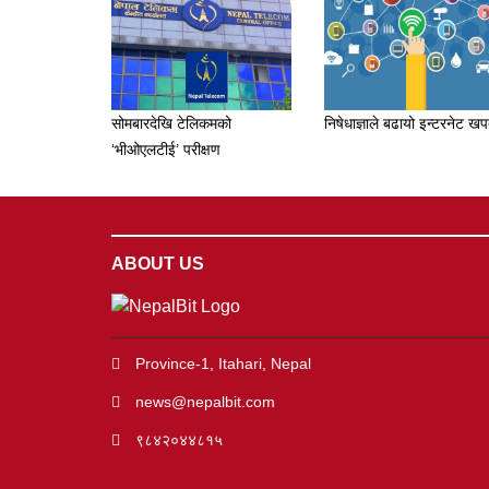
सोमबारदेखि टेलिकमको
निषेधाज्ञाले बढायो इन्टरनेट ख
‘भीओएलटीई’ परीक्षण
ABOUT US
Province-1, Itahari, Nepal
news@nepalbit.com
९८४२०४४८१५