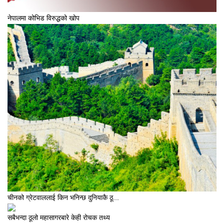
नेपालमा कोभिड विरुद्धको खोप
चीनको ग्रेटवाललाई किन भनिन्छ दुनियाकै ठू...
सबैभन्दा ठूलो महासागरबारे केही रोचक तथ्य