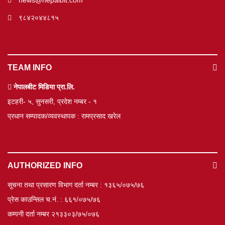
news@nepalbit.com
९८४२०४४८१५
TEAM INFO
नेपालबीट मिडिया प्रा.लि.
इटहरी- ५, सुनसरी, प्रदेश नम्बर - १
प्रधान सम्पादक/व्यवस्थापक : रामप्रसाद खरेल
AUTHORIZED INFO
सूचना तथा प्रसारण विभाग दर्ता नम्बर : १३६५/०७५/७६
प्रेस काउन्सिल च.नं. : ६६१/०७५/७६
कम्पनी दर्ता नम्बर २१३३०३/७५/०७६