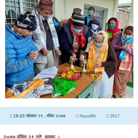
v
i
g
a
t
i
o
n
19:23 सोमबार २९ , मंसिर २०७७
NepalBit
2817
२०७७ मंसिर २९ गते, झुम्का ।