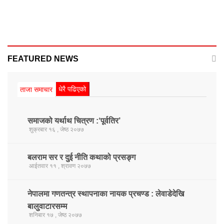
FEATURED NEWS
धेरै पढिएको
ताजा समाचार
समाजको यर्थाथ चित्रण :‘पूर्वतिर’
शुक्रबार १६ , जेष्ठ २०७७
बलराम सर र दुई नीति कथाको प्रसङ्ग
आईतवार ११ , श्रावण २०७७
नेपालमा गणतन्त्र स्थापनाका नायक प्रचण्ड : लेवाडेदेखि
बालुवाटारसम्म
शनिबार १७ , जेष्ठ २०७७