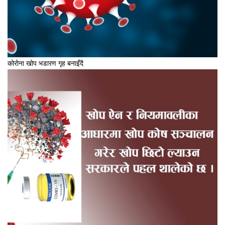
कोरोना खोप भडारण गृह बनाइँदै