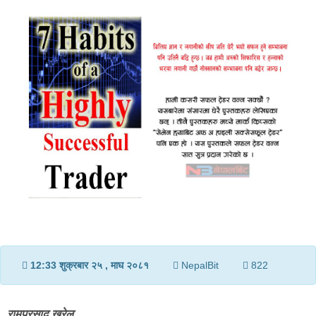
v
i
g
a
t
i
o
n
12:33 शुक्रबार २५ , माघ २०८१
NepalBit
822
रामप्रसाद खरेल