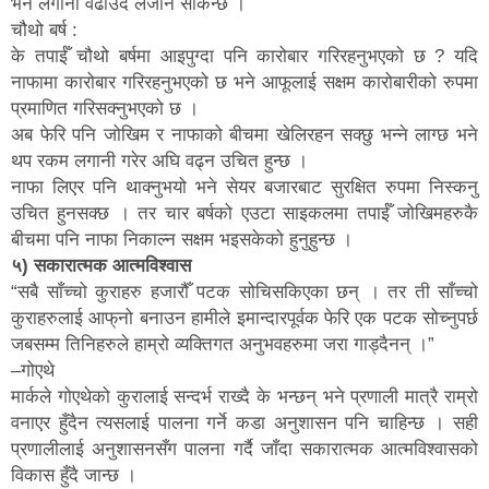
भने लगानी वढाउदै लैजान सकिन्छ ।
चौथो बर्ष :
के तपाईँ चौथो बर्षमा आइपुग्दा पनि कारोबार गरिरहनुभएको छ ? यदि
नाफामा कारोबार गरिरहनुभएको छ भने आफूलाई सक्षम कारोबारीको रुपमा
प्रमाणित गरिसक्नुभएको छ ।
अब फेरि पनि जोखिम र नाफाको बीचमा खेलिरहन सक्छु भन्ने लाग्छ भने
थप रकम लगानी गरेर अघि वढ्न उचित हुन्छ ।
नाफा लिएर पनि थाक्नुभयो भने सेयर बजारबाट सुरक्षित रुपमा निस्कनु
उचित हुनसक्छ । तर चार बर्षको एउटा साइकलमा तपाईँ जोखिमहरुकै
बीचमा पनि नाफा निकाल्न सक्षम भइसकेको हुनुहुन्छ ।
५) सकारात्मक आत्मविश्वास
“सबै साँच्चो कुराहरु हजारौँ पटक सोचिसकिएका छन् । तर ती साँच्चो
कुराहरुलाई आफ्‌नो बनाउन हामीले इमान्दारपूर्वक फेरि एक पटक सोच्नुपर्छ
जबसम्म तिनिहरुले हाम्रो व्यक्तिगत अनुभवहरुमा जरा गाड्दैनन् ।”
–गोएथे
मार्कले गोएथेको कुरालाई सन्दर्भ राख्दै के भन्छन् भने प्रणाली मात्रै राम्रो
वनाएर हुँदैन त्यसलाई पालना गर्ने कडा अनुशासन पनि चाहिन्छ । सही
प्रणालीलाई अनुशासनसँग पालना गर्दै जाँदा सकारात्मक आत्मविश्वासको
विकास हुँदै जान्छ ।