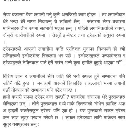
सेयर बजारमा पैसा लगानी गर्नु कुनै असजिलो काम होइन । तर लगानीबाट
धेरै भन्दा धेरै नाफा निकाल्नु चै सजिलो छैन् । संसारमा सेयर बजारमा
मानिसहरु तीन रुपमा सहभागी भएका छन् । पहिलो लगानिकर्ताको रुपमा,
दोस्रो कारोबारीको रुपमा । तेस्रो इन्भेष्टर तथा ट्रेडरको संयुक्त रुपमा
।
ट्रेडरहरुले आफ्‌नो लगानीमा कति प्रतिशत मुनाफा निकाल्ने हो त्यो
उनिहरुको इन्भेष्टमेन्ट स्किलमा भर पर्छ । इन्भेष्टरहरुले फण्डामेन्टल र
ट्रेडरहरुले टेक्निकल पार्ट हेर्ने गर्छन भन्ने कुरा हामीले बुझ्‌दै आएका छौँ ।
बित्तिय ज्ञान र लगानीको सीप जति धेरै भयो सफल हुने सम्भावना पनि
उतिनै वढि हुन्छ । जब हामी अरुको सिफारिस र हल्लाको भरमा लगानी
गर्छौ नोक्सानको सम्भावना पनि वढेर जान्छ ।
हामी कसरी सफल ट्रेडर वन्न सक्छौँ ? यसबारेमा संसारमा धेरै पुस्तकहरु
लेखिएका छन् । तीनै पुस्तकहरु मध्ये मार्क क्रिप्सको ‘सेभेन ह्याबिट अफ
अ हाइली सक्सेसफूल ट्रेडर’ पनि एक हो । यस पुस्तकले सफल ट्रेडर
वन्न सात सुत्र प्रदान गरेको छ । सफल ट्रेडरका लागि मार्कका सात
सुत्र यसप्रकार छन् :