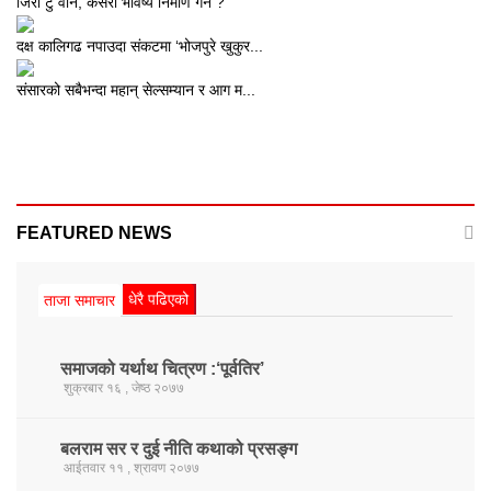
जिरो टु वान, कसरी भविष्य निमार्ण गर्ने ?
दक्ष कालिगढ नपाउदा संकटमा ‘भोजपुरे खुकुर...
संसारको सबैभन्दा महान् सेल्सम्यान र आग म...
FEATURED NEWS
धेरै पढिएको
ताजा समाचार
समाजको यर्थाथ चित्रण :‘पूर्वतिर’
शुक्रबार १६ , जेष्ठ २०७७
बलराम सर र दुई नीति कथाको प्रसङ्ग
आईतवार ११ , श्रावण २०७७