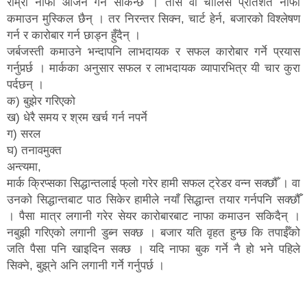
राम्रो नाफा आर्जन गर्न सकिन्छ । तीस वा चालिस प्रतिशत नाफा
कमाउन मुस्किल छैन् । तर निरन्तर सिक्न, चार्ट हेर्न, बजारको विश्लेषण
गर्न र कारोबार गर्न छाड्न हुँदैन् ।
जर्बजस्ती कमाउने भन्दापनि लाभदायक र सफल कारोबार गर्ने प्रयास
गर्नुपर्र्छ । मार्कका अनुसार सफल र लाभदायक व्यापारभित्र यी चार कुरा
पर्दछन् ।
क) बुझेर गरिएको
ख) धेरै समय र श्रम खर्च गर्न नपर्ने
ग) सरल
घ) तनावमुक्त
अन्त्यमा,
मार्क क्रिप्सका सिद्धान्तलाई फ्‌लो गरेर हामी सफल ट्रेडर वन्न सक्छौँ । वा
उनको सिद्धान्तबाट पाठ सिकेर हामीले नयाँ सिद्धान्त तयार गर्नपनि सक्छौँ
। पैसा मात्र लगानी गरेर सेयर कारोबारबाट नाफा कमाउन सकिदैन् ।
नबुझी गरिएको लगानी डुब्न सक्छ । बजार यति वृहत हुन्छ कि तपाईँको
जति पैसा पनि खाइदिन सक्छ । यदि नाफा बुक गर्ने नै हो भने पहिले
सिक्ने, बुझ्‌ने अनि लगानी गर्ने गर्नुपर्छ ।