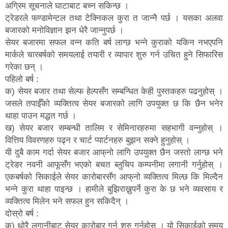
अग्रिम सूचनाले घाटाबाट बच्न सकिन्छ ।
ट्रेडरले फण्डामेन्टल तथा टेक्निकल कुरा त जान्नै पर्छ । यसका अलवा
बजारको मनोविज्ञान झन धेरै जान्नुपर्छ ।
सेयर बजारमा सफल वन्न कति बर्ष लाग्छ भन्ने कुराको यकिन नभएपनि
मार्कले चारबर्षको समयलाई तयारी र व्यापार शुरु गर्न उचित हुने सिफारिस
गरेका छन् ।
पहिलो बर्ष :
क) सेयर बजार तथा सेल्फ हेल्पसँग सम्बन्धित केही पुस्तकहरु पढनुहोस् ।
जसले तपाईँको व्यक्तित्व सेयर बजारको लागि उपयुक्त छ कि छैन भनेर
थाहा पाउन मद्धत गर्छ ।
ख) सेयर बजार सम्बन्धी तालिम र सेमिनारहरुमा सहभागी वन्नुहोस् ।
वित्तिय विवरणहरु पढ्न र चार्ट प्यार्टनहरु बुझन सक्ने हुनुहोस् ।
यी दुबै काम गर्दा सेयर बजार आफ्‌नो लागि उपयुक्त छैन जस्तो लाग्छ भने
ट्रेडर नवनी आफूसँग भएको बचत ब्लुचिप कम्पनीमा लगानी गर्नुहोस् ।
एकबर्षको सिकाईले सेयर कारोबारसँग आफ्‌नो व्यक्तित्व मिल्छ कि मिल्दैन
भन्ने कुरा थाहा पाइन्छ । हामीले बुझिराख्नुपर्ने कुरा के छ भने व्यवसाय र
व्यक्तित्व मिलेन भने सफल हुन सकिदैन् ।
दोस्रो बर्ष :
क) थोरै लगानीबाट सेयर कारोबार गर्न शुरु गर्नुहोस् । यो सिकाईको समय