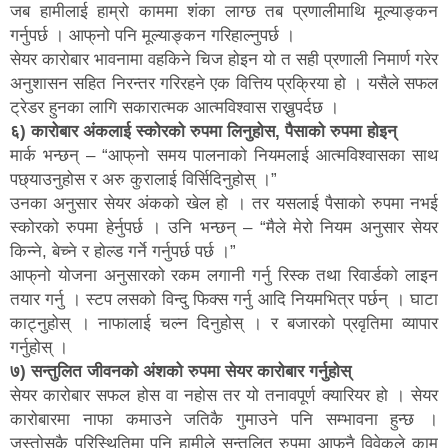
जब हामीलाई हाम्रो काममा शंका लाग्छ तब प्रणालीमाथि मूल्याङ्कन
गर्नुपर्छ । आफ्‌नो पनि मूल्याङ्कन गरिहाल्नुपर्छ ।
सेयर कारोबार भावनामा वहकिने चिज होइन यो त सही प्रणाली निमार्ण गरेर
अनुशासन सहित निरन्तर गरिरहने एक वित्तिय प्रक्रिया हो । यसैले सफल
ट्रेडर हुनका लागि सकारात्मक आत्मविश्वास राख्नुपर्दछ ।
६) कारोबार अंकलाई स्कोरको रुपमा लिनुहोस, पैसाको रुपमा होइन्
मार्क भन्छन् – “आफ्‌नो समय पालनाको नियमलाई आत्मविश्वासका साथ
पछ्याउनुहोस र अरु कुरालाई विर्सिदिनुहोस् ।”
उनका अनुसार सेयर अंकको खेल हो । तर यसलाई पैसाको रुपमा नभई
स्कोरको रुपमा हेर्नुपर्छ । उनि भन्छन् – “मैले मेरो नियम अनुसार सेयर
किन्ने, बेच्ने र होल्ड गर्ने गर्नुपर्छ पर्छ ।”
आफ्‌नो योजना अनुसारको रकम लगानी गर्नु रिस्क तथा रिवार्डको लाइन
तयार गर्नु । स्टप लसको विन्दु फिक्स गर्नु आदि नियमभित्र पर्छन् । घाटा
काट्नुहोस् । नाफालाई चल्न दिनुहोस् । र बजारको प्रवृतिमा व्यापार
गर्नुहोस् ।
७) सन्तुलित जीवनको अंशको रुपमा सेयर कारोबार गर्नुहोस्
सेयर कारोबार सफल होस वा नहोस तर यो तनावपूर्ण क्यारियर हो । सेयर
कारोबारमा नाफा कमाउने जतिकै गुमाउने पनि सम्भावना हुन्छ ।
जस्तोसुकै परिस्थितिमा पनि हामीले सन्तुलित रुपमा आफ्‌नै विवेकले काम