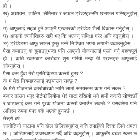
हो ।
ख) अध्ययन, तालिम, सेमिनार र सफल ट्रेडरहरुसँग छलफल गरिरहनुहोस्
।
ग) आफूलाई सहज हुने आफ्‌नै प्रकारको ट्रेडिङ शैली विकास गर्नुहोस् ।
घ) आफ्‌नो रणनीतिहरु सही भए कि भएनन् समिक्षा गरेर अघि वढ्नुहोस् ।
ङ) ट्रेडिङमा आफू सफल हुन्छु भन्ने निश्चित भएमा लगानी वढाउनुहोस् ।
पैसा कमाउनु वा गुमाउनुभन्दा पनि आफ्‌नो योजनालाई फ्‌लो गर्नु महत्वपूर्ण
हो । कति रकमबाट कारोबार शुरु गरियो भन्दा यी प्रश्नहरु आफूलाई
सोध्नुहोस् ।
पैसा कम हुँदा मेरो प्रतिक्रिया कस्तो हुन्छ ?
के म मेरा नियमहरुलाई पछ्याउन सक्छु ?
के मेरो योजनाले कारोबारको लागि लामो समयसम्म काम गर्न सक्छ ?
बजार डाउन भएर पोर्टफोलियोमा धेरै घाटा देखियो भने हामी कसरी सोच्दछौँ
र घाटालाई कम गर्न पूरक योजना कस्तो वनाउँन सक्छौ ? यसबारेमा पनि
अग्रिम रुपमा पेपर वर्क भएको हुनपर्छ ।
तेस्रो बर्ष :
सानोतिनो घाटामा पनि खेल खेलिरहनुहोस् जति तपाईँको रिस्क लिने क्षमता
छ । जोखिमलाई व्यवस्थापन गर्दै अघि वढ्नुहोस् । आफूसँग बचत रकम छ