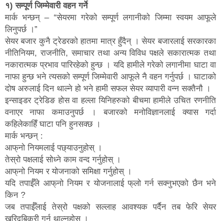
१) सम्पूर्ण जिम्मेवारी वहन गर्ने
मार्क भन्छन् – “सेयरमा गरेको सम्पूर्ण लगानीको जिम्मा स्वयम आफूले
लिनुपर्छ ।”
सेयर बजार कुनै ट्रेडरको हातमा मात्र हुँदैन् । सेयर बजारलाई सरकारका
नीतिनियम, राजनीति, समाचार तथा अन्य विविध पक्षले सकारात्मक तथा
नकारात्मक प्रभाव पारिरहेको हुन्छ । यदि हामीले गरेको लगानीमा घाटा वा
नाफा हुन्छ भने त्यसको सम्पूर्ण जिम्मेवारी आफूले नै वहन गर्नुपर्छ । घाटाको
दोष अरुलाई दिन थाल्ने हो भने हामी सफल सेयर व्यापारी वन्न सक्तैनौ ।
इन्साइडर ट्रेडिङ होस वा हल्ला यिनिहरुको बीचमा हामीले उचित रणनीति
वनाएर नाफा कमाउनुपर्छ । बजारको मनोविज्ञानलाई क्यास गर्दा
कहिलेकाहिँ घाटा पनि हुनसक्छ ।
मार्क भन्छन् :
आफ्‌नो नियमलाई पछ्याउनुहोस् ।
तेस्रो पक्षलाई सोध्ने काम वन्द गर्नुहोस् ।
आफ्‌नो नियम र योजनाको समिक्षा गर्नुहोस् ।
यदि तपाईँले आफ्‌नो नियम र योजनालाई फ्‌लो गर्न सक्नुभएको छैन भने
किन ?
जब तपाईँलाई तेस्रो पक्षको सल्लाह आवश्यक पर्दैन तब फेरि सेयर
खरिदबिक्री गर्न थाल्नुहोस् ।