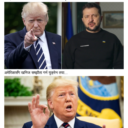
अमेरिकासँग खनिज सम्झौता गर्न युक्रेन तया...