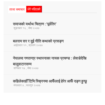
धेरै पढिएको
ताजा समाचार
समाजको यर्थाथ चित्रण :‘पूर्वतिर’
शुक्रबार १६ , जेष्ठ २०७७
बलराम सर र दुई नीति कथाको प्रसङ्ग
आईतवार ११ , श्रावण २०७७
नेपालमा गणतन्त्र स्थापनाका नायक प्रचण्ड : लेवाडेदेखि
बालुवाटारसम्म
शनिबार १७ , जेष्ठ २०७७
कहिलेकाहीँ टिभि स्क्रिनमा आफैँलाई हेरेर आफैँ दङ्ग हुन्छु
मंगलवार ४ , फाल्गुन २०७७