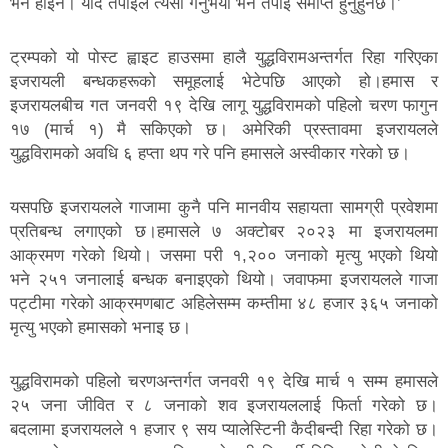
भने होइन। यदि तपाईंले त्यसो गर्नुभयो भने तपाईं समाप्त हुनुहुनेछ।’
ट्रम्पको यो पोस्ट ह्वाइट हाउसमा हालै युद्धविरामअन्तर्गत रिहा गरिएका
इजरायली बन्धकहरूको समूहलाई भेटेपछि आएको हो।हमास र
इजरायलबीच गत जनवरी १९ देखि लागू युद्धविरामको पहिलो चरण फागुन
१७ (मार्च १) मै सकिएको छ। अमेरिकी प्रस्तावमा इजरायलले
युद्धविरामको अवधि ६ हप्ता थप गरे पनि हमासले अस्वीकार गरेको छ।
यसपछि इजरायलले गाजामा कुनै पनि मानवीय सहायता सामग्री प्रवेशमा
प्रतिबन्ध लगाएको छ।हमासले ७ अक्टोबर २०२३ मा इजरायलमा
आक्रमण गरेको थियो। जसमा परी १,२०० जनाको मृत्यु भएको थियो
भने २५१ जनालाई बन्धक बनाइएको थियो। जवाफमा इजरायलले गाजा
पट्टीमा गरेको आक्रमणबाट अहिलेसम्म कम्तीमा ४८ हजार ३६५ जनाको
मृत्यु भएको हमासको भनाइ छ।
युद्धविरामको पहिलो चरणअन्तर्गत जनवरी १९ देखि मार्च १ सम्म हमासले
२५ जना जीवित र ८ जनाको शव इजरायललाई फिर्ता गरेको छ।
बदलामा इजरायलले १ हजार ९ सय प्यालेस्टिनी कैदीबन्दी रिहा गरेको छ।