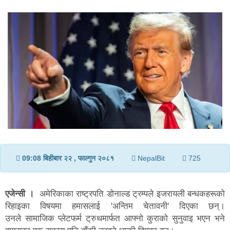
v
i
g
a
t
i
o
n
09:08 बिहीबार २२ , फाल्गुन २०८१
NepalBit
725
एजेन्सी ।
अमेरिकाका राष्ट्रपति डोनाल्ड ट्रम्पले इजरायली बन्धकहरूको
रिहाइका विषयमा हमासलाई 'अन्तिम चेतावनी' दिएका छन्।
उनले सामाजिक प्लेटफर्म ट्रुथमार्फत आफ्नो कुराको सुनुवाइ भएन भने