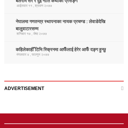
बलराम सर र दुई नीति कथाको प्रसङ्ग
आईतवार ११ , श्रावण २०७७
नेपालमा गणतन्त्र स्थापनाका नायक प्रचण्ड : लेवाडेदेखि
बालुवाटारसम्म
शनिबार १७ , जेष्ठ २०७७
कहिलेकाहीँ टिभि स्क्रिनमा आफैँलाई हेरेर आफैँ दङ्ग हुन्छु
मंगलवार ४ , फाल्गुन २०७७
ADVERTISEMENT