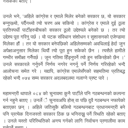
नसकेको बताए ।
उनले भने, ‘अहिले कांग्रेस र एमाले मिलेर बनेको सरकार छ, यो सरकार
बन्नुपथ्र्यो, पर्दैनथ्यो त्यो चरण अब सकियो । कांग्रेस र एमाले दुई ठूला
प्रतिस्पर्धी पार्टीहरुबीचको सरकार ठूलो उद्देश्यले बनेको छ । तर त्यो
उद्देश्य पूरा गरिनु पर्छ । यो पटक संविधान संशोधन र सुशासनको एजेण्डामा
मिलेका हौं । तर यो सरकार बनेपछिको अहिलेसम्मको अवधिलाई हेर्दा जुन
अपेक्षाअनुसार मिलेका थियौं त्यो पूरा हुन सकेको छैन । त्यसैले हामीले
गम्भीर समीक्षा गर्नैपर्छ । जुन गतिमा हिँड्नुपर्ने त्यो हुन सकिरहेको छैन ।’
उनले सरकारले गर्नुपर्ने निर्णय नगरेर नगर्नु पर्ने निर्णय गरिरहेको भन्दै
आलोचना समेत गरे । यद्यपि, कांग्रेस एमालेसँगको सहमतिमा प्रतिबद्ध
रहेको भन्दै ०७४ सम्म सरकार अदलबदलमा नलाग्ने प्रष्ट पारे ।
महामन्त्री थापाले ०८४ को चुनावमा कुनै पार्टीले पनि गठबन्धनको कल्पना
गर्न नहुने बताए । उनर्ले ै चुनावअघि होस् वा पछि दुवै गठबन्धन नफापेको
बताएका छन् । अहिले जतिसुकै बलियो गठबन्धनबाट प्रधानमन्त्री बने
पनि प्रत्येक दिनजस्तो सरकार ठिक छ भनिराख्नु पर्ने स्थिति रहेको बताए
। उनले यस्तो परिस्थितिको अन्त्य गर्नको लागि निर्वाचन प्रणालीमा काम
गर्नुपर्ने बताए ।