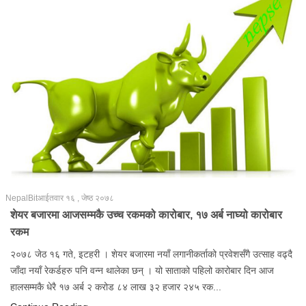
v
i
g
a
t
i
o
n
NepalBit
आईतवार १६ , जेष्ठ २०७८
शेयर बजारमा आजसम्मकै उच्च रकमको कारोबार, १७ अर्ब नाघ्यो कारोबार
रकम
२०७८ जेठ १६ गते, इटहरी । शेयर बजारमा नयाँ लगानीकर्ताको प्रवेशसँगै उत्साह वढ्दै
जाँदा नयाँ रेकर्डहरु पनि वन्न थालेका छन् । यो साताको पहिलो कारोबार दिन आज
हालसम्मकै धेरै १७ अर्ब २ करोड ८४ लाख ३२ हजार २४५ रक...