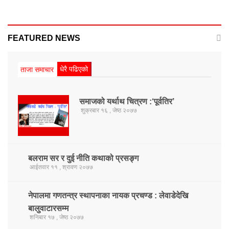
FEATURED NEWS
धेरै पढिएको
ताजा समाचार
समाजको यर्थाथ चित्रण :‘पूर्वतिर’
शुक्रबार १६ , जेष्ठ २०७७
बलराम सर र दुई नीति कथाको प्रसङ्ग
आईतवार ११ , श्रावण २०७७
नेपालमा गणतन्त्र स्थापनाका नायक प्रचण्ड : लेवाडेदेखि
बालुवाटारसम्म
शनिबार १७ , जेष्ठ २०७७