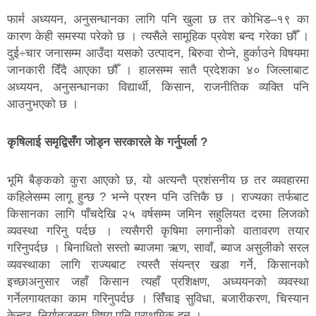
फार्म अध्ययन, अनुसन्धानका लागि पनि खुला छ तर कोभिड–१९ का
कारण केही समस्या परेको छ । त्यसैले सामूहिक प्रवेश बन्द गरेका छौँ ।
दुई÷चार जनासम्म आउँदा यसको उत्पादन, बिरुवा रोप्ने, हुर्काउने विषयमा
जानकारी दिँदै आएका छौँ । हालसम्म सातै प्रदेशका ४० जिल्लाबाट
अध्ययन, अनुसन्धानका विद्यार्थी, किसान, राजनीतिक व्यक्ति पनि
आउनुभएको छ ।
कृषिलाई समृद्विसँग जोड्न सरकारले के गर्नुपर्ला ?
भूमि बैङ्कको कुरा आएको छ, यो अत्यन्तै प्रशंसनीय छ तर व्यवहारमा
कहिलेसम्म लागू हुन्छ ? भन्ने प्रश्न पनि उत्तिकै छ । राज्यका तर्फबाट
किसानका लागि पाँचदेखि २५ वर्षसम्म जमिन सहुलियत दरमा लिजको
व्यवस्था गरिनु पर्दछ । त्यसैगरी कृषिमा लगानीको वातावरण तयार
गरिनुपर्दछ । बिनाधितो सस्तो ब्याजमा ऋण, सावाँ, ब्याज असुलीको सरल
व्यवस्थाका लागि राज्यबाट त्यस्तै संयन्त्र खडा गर्ने, किसानको
इच्छाअनुसार जहाँ किसान त्यहाँ प्रशिक्षण, अध्ययनको व्यवस्था
गर्नेलगायतका काम गरिनुपर्दछ । सिँंचाइ सुविधा, बजारीकरण, चिस्यान
केन्द्र, निर्यातजस्ता विषय पनि प्राथमिक हुन् ।