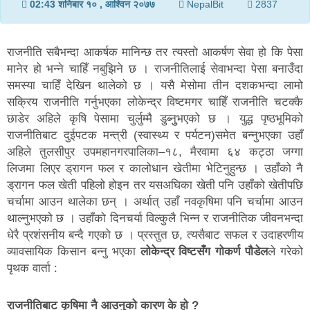
02:43 शनिबार १० , आश्विन २०७७
NepalBit
2837
राजनीति सबैभन्दा आकर्षक मानिन्छ तर त्यस्तो आकर्षण सेवा हो कि पेसा
मानेर हो भन्ने चाहिँ नबुझिने छ । राजनीतिलाई सेवाभन्दा पेसा बनाउँदा
समस्या चाहिँ देखिन थालेको छ । यसै मेसोमा तीन दशकभन्दा लामो
सक्रिय राजनीति गर्नुभएका लोकेन्द्र विष्टमगर चाहिँ राजनीति चटक्कै
छाडेर अहिले कृषि पेसामा चुर्लुम्मै डुब्नुुभएको छ । युद्ध पृष्ठभूमिको
राजनीतिबाट दुईपटक मन्त्री (स्वास्थ्य र पर्यटन)समेत बन्नुभएका उहाँ
अहिले तुलसीपुर उपमहानगरपालिका–१८, मैरवामा ६४ कट्ठा जग्गा
लिजमा लिएर ड्रागन फल र कालोधान खेतीमा भेटिनुहुन्छ । उहाँको नै
ड्रागन फल खेती पहिलो होइन तर यसअघिका खेती पनि उहाँको खेतीपछि
चर्चामा आउन थालेका छन् । अर्थात् उहाँ नवकृषिमा पनि चर्चामा आउन
थाल्नुभएको छ । उहाँको दिनचर्या विल्कुलै भिन्न र राजनीतिक जीवनभन्दा
धेरै प्रशंसनीय बन्दै गएको छ । प्रस्तुत छ, त्यसैबाट सफल र उदाहरणीय
व्यावसायिक किसान बन्नु भएका
लोकेन्द्र विष्टसँग
गोकर्ण पौडेल
ले गरेको
पृथक वार्ता :
राजनीतिबाट कृषिमा नै आउनुको कारण के हो ?