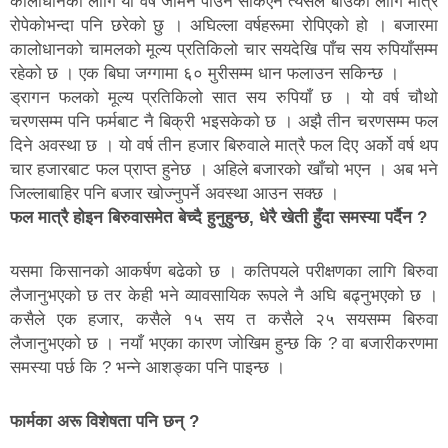
कालोधानका लागि यो वर्ष जमिन पाउन सकिएन त्यसैले बीउका लागि मात्रै
रोपेकोभन्दा पनि छरेको छु । अघिल्ला वर्षहरूमा रोपिएको हो । बजारमा
कालोधानको चामलको मूल्य प्रतिकिलो चार सयदेखि पाँच सय रुपियाँसम्म
रहेको छ । एक बिघा जग्गामा ६० मुरीसम्म धान फलाउन सकिन्छ ।
ड्रागन फलको मूल्य प्रतिकिलो सात सय रुपियाँ छ । यो वर्ष चौथो
चरणसम्म पनि फर्मबाट नै बिक्री भइसकेको छ । अझै तीन चरणसम्म फल
दिने अवस्था छ । यो वर्ष तीन हजार बिरुवाले मात्रै फल दिए अर्को वर्ष थप
चार हजारबाट फल प्राप्त हुनेछ । अहिले बजारको खाँचो भएन । अब भने
जिल्लाबाहिर पनि बजार खोज्नुपर्ने अवस्था आउन सक्छ ।
फल मात्रै होइन बिरुवासमेत बेच्दै हुनुहुन्छ, धेरै खेती हुँदा समस्या पर्दैन ?
यसमा किसानको आकर्षण बढेको छ । कतिपयले परीक्षणका लागि बिरुवा
लैजानुभएको छ तर केही भने व्यावसायिक रूपले नै अघि बढ्नुभएको छ ।
कसैले एक हजार, कसैले १५ सय त कसैले २५ सयसम्म बिरुवा
लैजानुभएको छ । नयाँ भएका कारण जोखिम हुन्छ कि ? वा बजारीकरणमा
समस्या पर्छ कि ? भन्ने आशङ्का पनि पाइन्छ ।
फार्मका अरू विशेषता पनि छन् ?