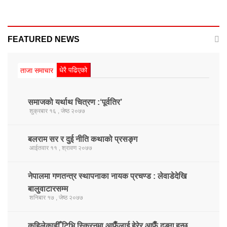
FEATURED NEWS
धेरै पढिएको
ताजा समाचार
समाजको यर्थाथ चित्रण :‘पूर्वतिर’
शुक्रबार १६ , जेष्ठ २०७७
बलराम सर र दुई नीति कथाको प्रसङ्ग
आईतवार ११ , श्रावण २०७७
नेपालमा गणतन्त्र स्थापनाका नायक प्रचण्ड : लेवाडेदेखि
बालुवाटारसम्म
शनिबार १७ , जेष्ठ २०७७
कहिलेकाहीँ टिभि स्क्रिनमा आफैँलाई हेरेर आफैँ दङ्ग हुन्छु