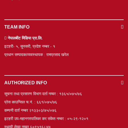
TEAM INFO
नेपालबीट मिडिया प्रा.लि.
इटहरी- ५, सुनसरी, प्रदेश नम्बर - १
प्रधान सम्पादक/व्यवस्थापक : रामप्रसाद खरेल
AUTHORIZED INFO
सूचना तथा प्रसारण विभाग दर्ता नम्बर : १३६५/०७५/७६
प्रेस काउन्सिल च.नं. : ६६१/०७५/७६
कम्पनी दर्ता नम्बर २१३३०३/७५/०७६
इटहरी उप-महानगरपालिका कर संकेत नम्बर : ०५-२९-१२०१
स्थायी लेखा नम्बर ६०९५१६८४७