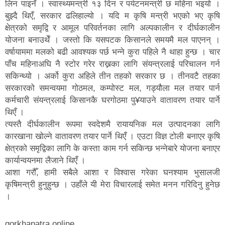
लिन पाइनँ । स्वास्थ्यमन्त्री १३ दिन र पर्यटनमन्त्री छ महिना भइयो ।
बुझ्दै थिएँ, सरकार ढलिहाल्यो । यदि म कृषि मन्त्री भएको भए कृषि
क्षेत्रको समृद्वि र आमूल परिवर्तनका लागि अल्पकालीन र दीर्घकालीन
योजना बनाउथेँ । जस्तो कि यसपटक किसानले समयमै मल पाएनन् ।
वर्षायाममा मलको बढी आवश्यक पर्छ भन्ने कुरा पहिले नै थाहा हुन्छ । चार
पाँच महिनाअघि नै स्टोर गरेर राख्नका लागि संयन्त्रलाई परिचालन गर्न
सकिन्थ्यो । अर्को कुरा अहिले तीन तहको सरकार छ । तीनवटै तहका
सरकारको समन्वयमा गोठमल, कम्पोस्ट मल, गड्यौला मल तयार पार्न
कर्मचारी संयन्त्रलाई किसानकै घरगोठमा पु¥याउने वातावरण तयार पार्ने
थिएँ ।
त्यस्तै दीर्घकालीन रूपमा स्वदेशमै रायायनिक मल उत्पादनका लागि
कारखाना खोल्ने वातावरण तयार पार्ने थिएँ । एउटा विज्ञ टोली बनाएर कृषि
क्षेत्रको समृद्विका लागि के कस्ता काम गर्न सकिन्छ भन्नेबारे योजना बनाएर
कार्यान्वयनमा लैजाने थिएँ ।
आशा गरौँ, हामी सबैले आशा र विश्वास गरेका घनश्याम भुसालजी
कृषिमन्त्री हुनुहुन्छ । उहाँले यी मेरा विचारलाई समेत मनन गरिदिनु हुनेछ
।
gorkhapatra online